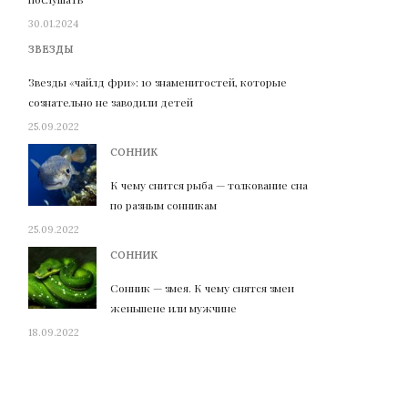
30.01.2024
ЗВЕЗДЫ
Звезды «чайлд фри»: 10 знаменитостей, которые
сознательно не заводили детей
25.09.2022
СОННИК
К чему снится рыба — толкование сна
по разным сонникам
25.09.2022
СОННИК
Сонник — змея. К чему снятся змеи
женьшене или мужчине
18.09.2022