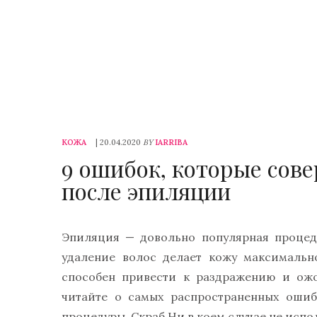
КОЖА
| 20.04.2020
BY
IARRIBA
9 ошибок, которые со
после эпиляции
Эпиляция — довольно популярная процед
удаление волос делает кожу максимальн
способен привести к раздражению и ожо
читайте о самых распространенных ошиб
процедуры. Скраб Ни в коем случае не испол