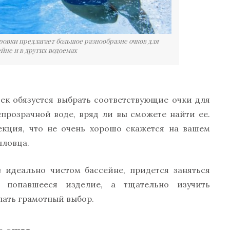
овки предлагает большое разнообразие очков для
ейне и в других водоемах
век обязуется выбрать соответствующие очки для
епрозрачной воде, вряд ли вы сможете найти ее.
екция, что не очень хорошо скажется на вашем
пловца.
 идеально чистом бассейне, придется заняться
 попавшееся изделие, а тщательно изучить
лать грамотный выбор.