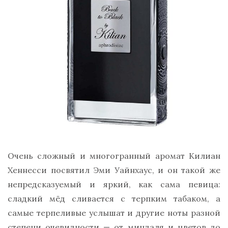
Очень сложный и многогранный аромат Килиан
Хеннесси посвятил Эми Уайнхаус, и он такой же
непредсказуемый и яркий, как сама певица:
сладкий мёд сливается с терпким табаком, а
самые терпеливые услышат и другие ноты разной
степени очевидности — от миндаля и цветов до