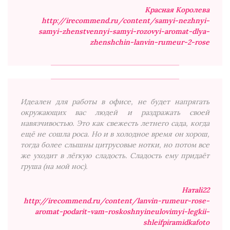
Красная Королева
http://irecommend.ru/content/samyi-nezhnyi-
samyi-zhenstvennyi-samyi-rozovyi-aromat-dlya-
zhenshchin-lanvin-rumeur-2-rose
Идеален для работы в офисе, не будет напрягать
окружающих вас людей и раздражать своей
навязчивостью. Это как свежесть летнего сада, когда
ещё не сошла роса. Но и в холодное время он хорош,
тогда более слышны цитрусовые нотки, но потом все
же уходит в лёгкую сладость. Сладость ему придаёт
груша (на мой нос).
Натаli22
http://irecommend.ru/content/lanvin-rumeur-rose-
aromat-podarit-vam-roskoshnyineulovimyi-legkii-
shleifpiramidkafoto