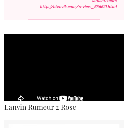
sunsetcolors
http://otzovik.com/review_656621.html
Lanvin Rumeur 2 Rose