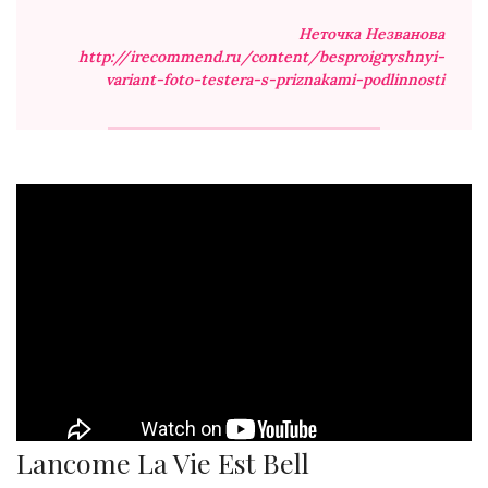
Неточка Незванова
http://irecommend.ru/content/besproigryshnyi-
variant-foto-testera-s-priznakami-podlinnosti
Lancome La Vie Est Bell