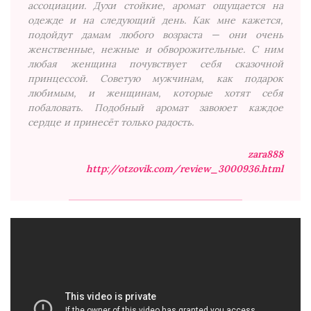
ассоциации. Духи стойкие, аромат ощущается на
одежде и на следующий день. Как мне кажется,
подойдут дамам любого возраста — они очень
женственные, нежные и обворожительные. С ним
любая женщина почувствует себя сказочной
принцессой. Советую мужчинам, как подарок
любимым, и женщинам, которые хотят себя
побаловать. Подобный аромат завоюет каждое
сердце и принесёт только радость.
zara888
http://otzovik.com/review_3000936.html