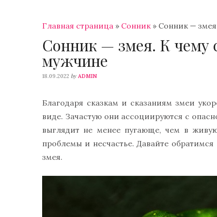
Главная страница
»
Сонник
»
Сонник — змея
Сонник — змея. К чему
мужчине
by
18.09.2022
ADMIN
Благодаря сказкам и сказаниям змеи уко
виде. Зачастую они ассоциируются с опасно
выглядит не менее пугающе, чем в живую
проблемы и несчастье. Давайте обратимся
змея.