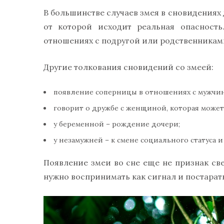
В большинстве случаев змея в сновидениях
от которой исходит реальная опасность
отношениях с подругой или родственникам
Другие толкования сновидений со змеей:
появление соперницы в отношениях с мужчи
говорит о дружбе с женщиной, которая может
у беременной – рождение дочери;
у незамужней – к смене социального статуса и
Появление змеи во сне еще не признак св
нужно воспринимать как сигнал и постарат