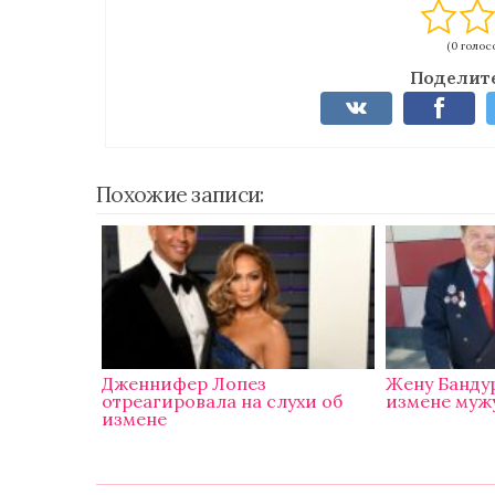
(0 голосо
Поделите
Похожие записи:
Дженнифер Лопез
Жену Банду
отреагировала на слухи об
измене муж
измене