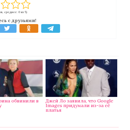
в, среднее: 0 из 5)
сь с друзьями!
рина обвинили в
Джей Ло заявила, что Google
у
Images придумали из-за её
платья