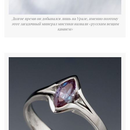
Долгое время он добывался лишь на Урале, именно поэтому
этот загадочный минерал мистики назвали «русским вещим
камнем»