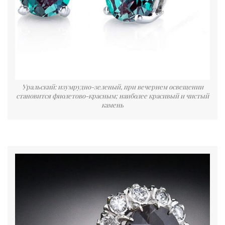
Уральский: изумрудно-зеленый, при вечернем освещении
становится фиолетово-красным; наиболее красивый и чистый
камень