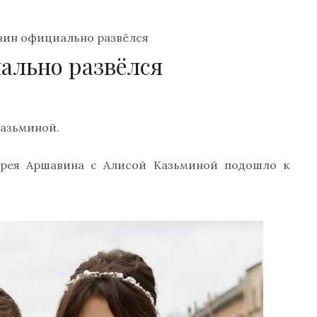
вин официально развёлся
ально развёлся
Казьминой.
дрея Аршавина с Алисой Казьминой подошло к