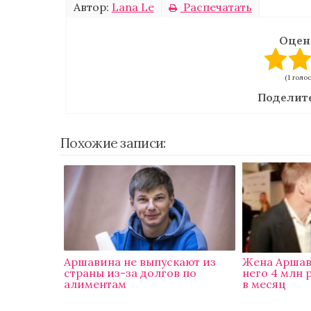
Автор:
Lana Le
Распечатать
Оцен
(1 голо
Поделите
Похожие записи:
Аршавина не выпускают из
Жена Аршав
страны из-за долгов по
него 4 млн 
алиментам
в месяц