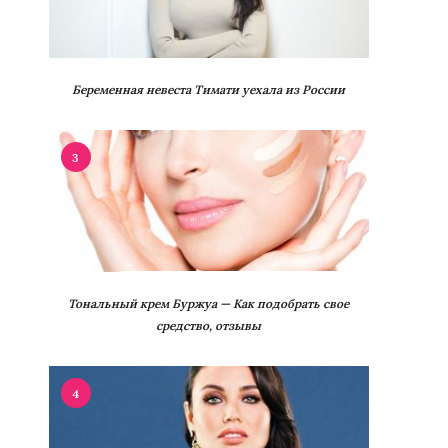
Беременная невеста Тимати уехала из России
3
Тональный крем Буржуа — Как подобрать свое
средство, отзывы
4