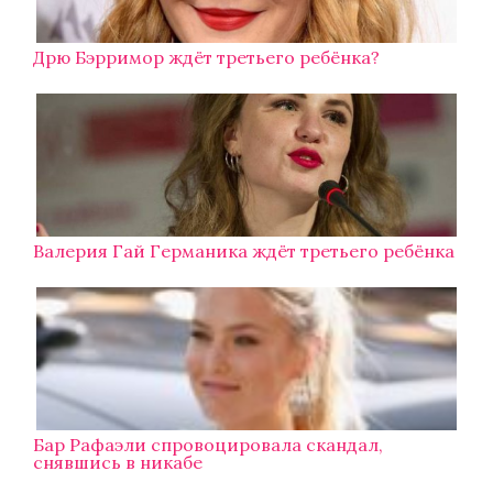
Дрю Бэрримор ждёт третьего ребёнка?
Валерия Гай Германика ждёт третьего ребёнка
Бар Рафаэли спровоцировала скандал,
снявшись в никабе