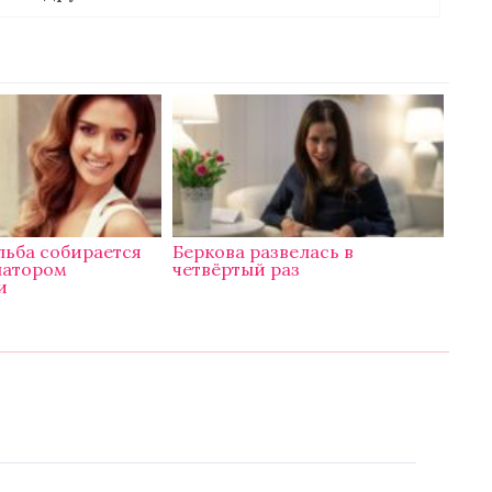
льба собирается
Беркова развелась в
натором
четвёртый раз
и