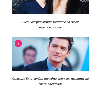
Сын Валерии втайне женился на своей
однокласснице
5
Орландо Блум публично обматерил зрительницу на
своём спектакле