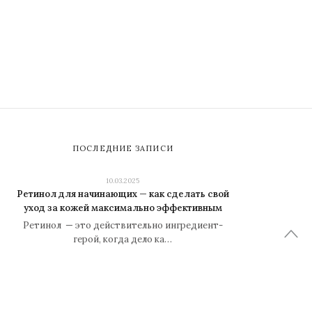
ПОСЛЕДНИЕ ЗАПИСИ
10.03.2025
Ретинол для начинающих — как сделать свой
уход за кожей максимально эффективным
Ретинол — это действительно ингредиент-
герой, когда дело ка…
30.01.2024
Каких исполнителей на Spotify стоит
обязательно послушать
Автор: iarriba Распечатать Оцените статью: