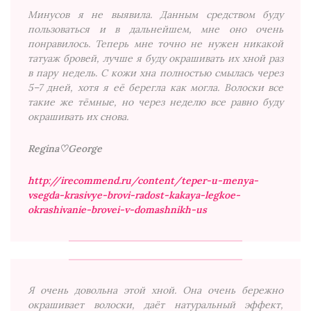
Минусов я не выявила. Данным средством буду
пользоваться и в дальнейшем, мне оно очень
понравилось. Теперь мне точно не нужен никакой
татуаж бровей, лучше я буду окрашивать их хной раз
в пару недель. ​С кожи хна полностью смылась через
5–7 дней, хотя я её берегла как могла. Волоски все
такие же тёмные, но через неделю все равно буду
окрашивать их снова.
Regina♡George
http://irecommend.ru/content/teper-u-menya-
vsegda-krasivye-brovi-radost-kakaya-legkoe-
okrashivanie-brovei-v-domashnikh-us
Я очень довольна этой хной. Она очень бережно
окрашивает волоски, даёт натуральный эффект,