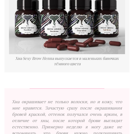
Хна Sexy Brow Henna выпускается в маленьких баночках
тёмного цвета
Хна окрашивает не только волоски, но и кожу, что
мне нравится. Зачастую сразу после окрашивания
бровей краской, оттенок получался очень ярким, в
отличие от хны, после которой брови выглядят
естественно. Примерно неделю я могу даже не
вспоминать, что брови нужно подкрашивать