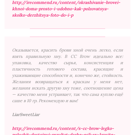
http://irecommend.ru/content/okrashivanie-brovei-
khnoi-doma-prosto-i-udobno-kak-polzovatsya-
skolko-derzhitsya-foto-do-i-p
Оказывается, красить брови хной очень легко, если
взять правильную хну. В CC Brow идеально все:
упаковка, качество сырья, консистенция и
пластичность готового состава, красящие и
ухаживающие способности и, конечно же, стойкость.
Желания возвращаться к краскам у меня нет,
желания искать другую хну тоже, соотношение цена
— качество меня устраивает, так что сама куплю ещё
саше в 10 гр. Рекомендую и вам!
LiarSweetLiar
http://irecommend.ru/content/s-cc-brow-legko-
poluchit-dostoinyi-rezultat-dazhe-esli-vy-krasite-