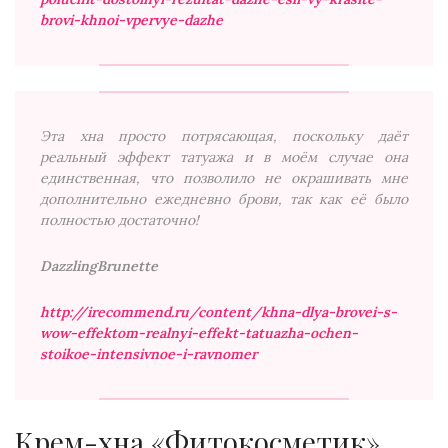
brovi-khnoi-vpervye-dazhe
Эта хна просто потрясающая, поскольку даёт
реальный эффект татуажа и в моём случае она
единственная, что позволило не окрашивать мне
дополнительно ежедневно брови, так как её было
полностью достаточно!
DazzlingBrunette
http://irecommend.ru/content/khna-dlya-brovei-s-
wow-effektom-realnyi-effekt-tatuazha-ochen-
stoikoe-intensivnoe-i-ravnomer
Крем-хна «Фитокосметик»