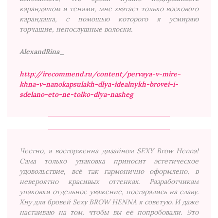
карандашом и тенями, мне хватает только воскового
карандаша, с помощью которого я усмиряю
торчащие, непослушные волоски.
АlexandRina_
http://irecommend.ru/content/pervaya-v-mire-
khna-v-nanokapsulakh-dlya-idealnykh-brovei-i-
sdelano-eto-ne-tolko-dlya-nasheg
Честно, я восторженна дизайном SEXY Brow Henna!
Сама только упаковка приносит эстетическое
удовольствие, всё так гармонично оформлено, в
невероятно красивых оттенках. Разработчикам
упаковки отдельное уважение, постарались на славу.
Хну для бровей Sexy BROW HENNA я советую. И даже
настаиваю на том, чтобы вы её попробовали. Это