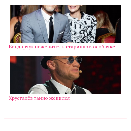
Бондарчук поженится в старинном особняке
Хрусталёв тайно женился