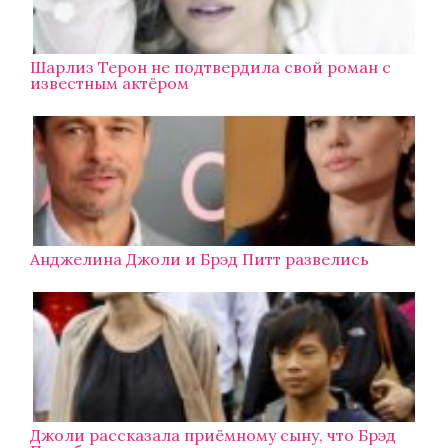
Шарлиз Терон не подтвердила свой роман с
известным актёром
Анджелина Джоли и Брэд Питт развелись
Джоли рассказала приёмному сыну, что Брэд