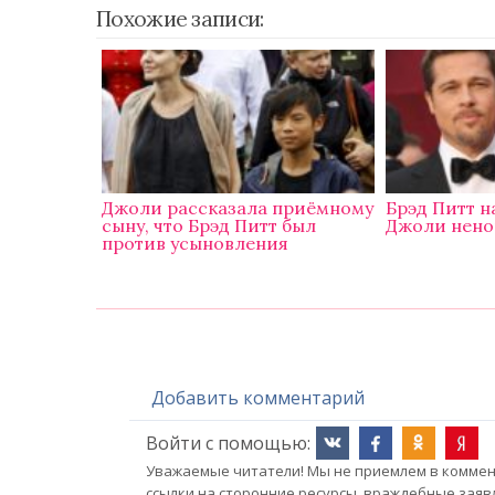
Похожие записи:
Джоли рассказала приёмному
Брэд Питт 
сыну, что Брэд Питт был
Джоли нен
против усыновления
Добавить комментарий
Войти с помощью:
Уважаемые читатели! Мы не приемлем в коммент
ссылки на сторонние ресурсы, враждебные заяв