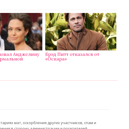
назвал Анджелину
Брэд Питт отказался от
ормальной
«Оскара»
ариях мат, оскорбления других участников, спам и
ления в сторону администрации и посетителей