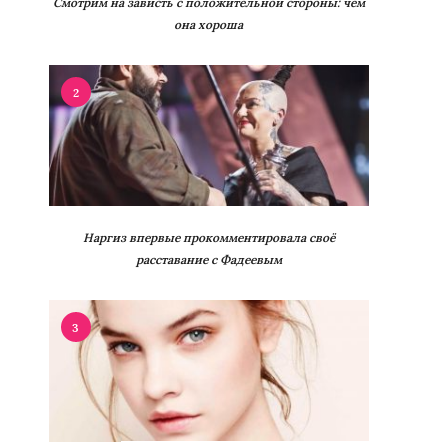
Смотрим на зависть с положительной стороны: чем
она хороша
2
Наргиз впервые прокомментировала своё
расставание с Фадеевым
3