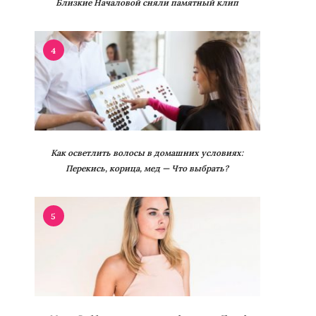
Близкие Началовой сняли памятный клип
4
Как осветлить волосы в домашних условиях:
Перекись, корица, мед — Что выбрать?
5