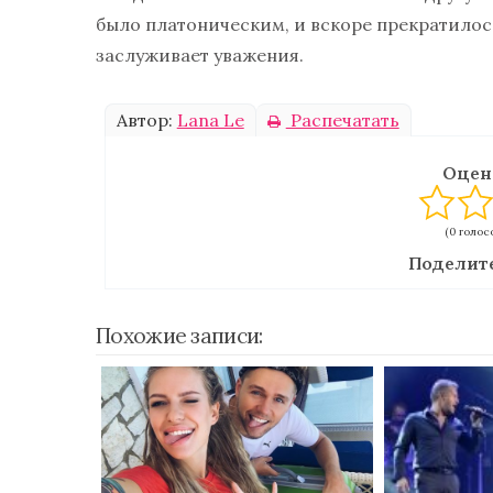
было платоническим, и вскоре прекратилось,
заслуживает уважения.
Автор:
Lana Le
Распечатать
Оцен
(0 голосо
Поделите
Похожие записи: