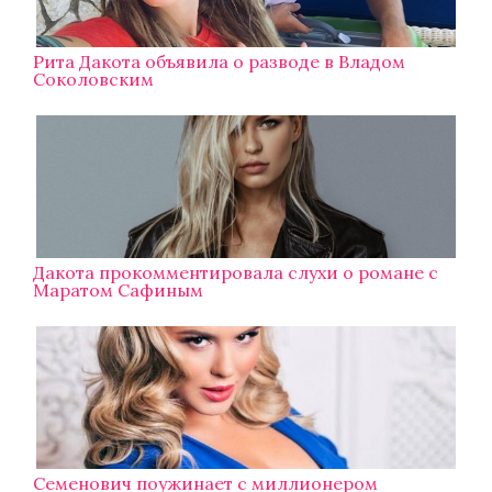
Рита Дакота объявила о разводе в Владом
Соколовским
Дакота прокомментировала слухи о романе с
Маратом Сафиным
Семенович поужинает с миллионером