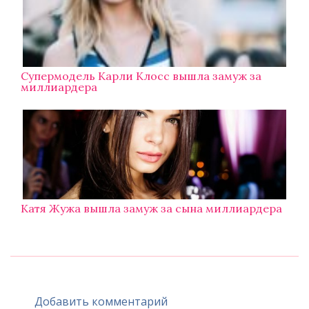
Супермодель Карли Клосс вышла замуж за
миллиардера
Катя Жужа вышла замуж за сына миллиардера
Добавить комментарий