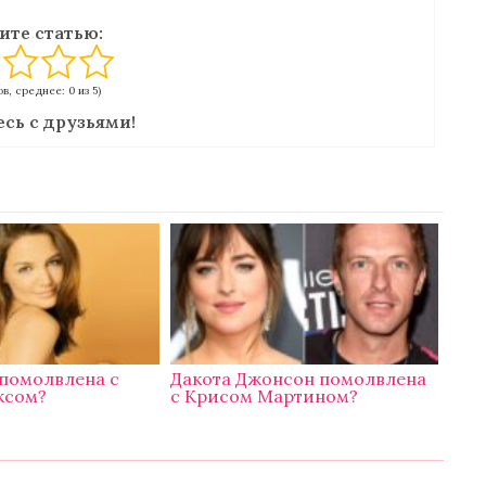
ите статью:
в, среднее: 0 из 5)
сь с друзьями!
 помолвлена с
Дакота Джонсон помолвлена
ксом?
с Крисом Мартином?