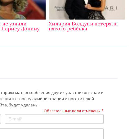
 не узнали
Хилария Болдуин потеряла
 Ларису Долину
пятого ребёнка
ариях мат, оскорбления других участников, спам и
ления в сторону администрации и посетителей
та, будут удалены.
Обязательные поля отмечены *