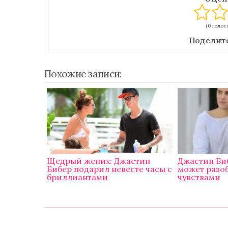
(0 голосо
Поделите
Похожие записи:
Щедрый жених: Джастин
Джастин Би
Бибер подарил невесте часы с
может разо
бриллиантами
чувствами