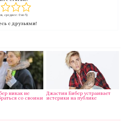
в, среднее: 0 из 5)
сь с друзьями!
бер никак не
Джастин Бибер устраивает
браться со своими
истерики на публике