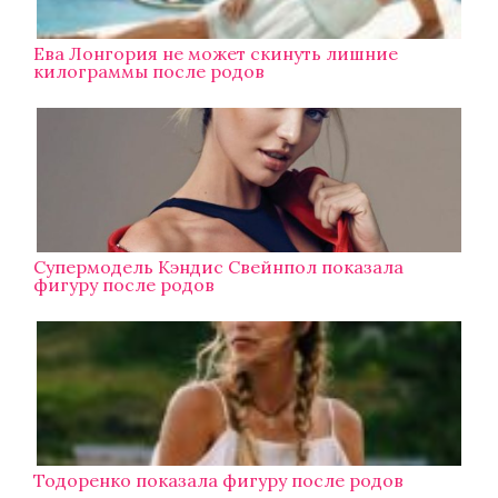
Ева Лонгория не может скинуть лишние
килограммы после родов
Супермодель Кэндис Свейнпол показала
фигуру после родов
Тодоренко показала фигуру после родов