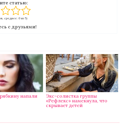
ите статью:
в, среднее: 0 из 5)
сь с друзьями!
ерябкину напали
Экс-солистка группы
«Рефлекс» намекнула, что
скрывает детей