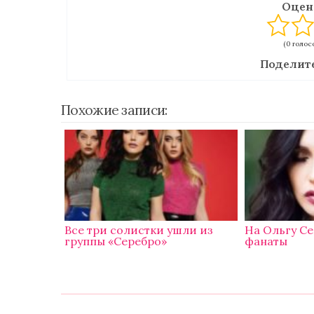
Оцен
(0 голосо
Поделите
Похожие записи:
Все три солистки ушли из
На Ольгу С
группы «Серебро»
фанаты