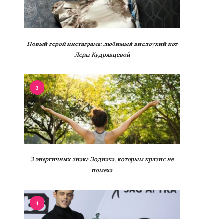
Новый герой инстаграма: любимый вислоухий кот
Леры Кудрявцевой
3
3 энергичных знака Зодиака, которым кризис не
помеха
4