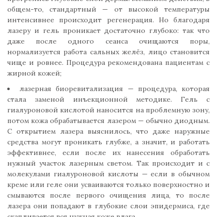
общем-то, стандартный — от высокой температуры
интенсивнее происходит регенерация. Но благодаря
лазеру и гель проникает достаточно глубоко: так что
даже после одного сеанса очищаются поры,
нормализуется работа сальных желёз, лицо становится
чище и ровнее. Процедура рекомендована пациентам с
жирной кожей;
лазерная биоревитализация — процедура, которая
стала заменой инъекционной методике. Гель с
гиалуроновой кислотой наносится на проблемную зону,
потом кожа обрабатывается лазером — обычно диодным.
С открытием лазера выяснилось, что даже наружные
средства могут проникать глубже, а значит, и работать
эффективнее, если после их нанесения обработать
нужный участок лазерным светом. Так происходит и с
молекулами гиалуроновой кислоты — если в обычном
креме или геле они усваиваются только поверхностно и
смываются после первого очищения лица, то после
лазера они попадают в глубокие слои эпидермиса, где
скапливается вся нужная коже влага.