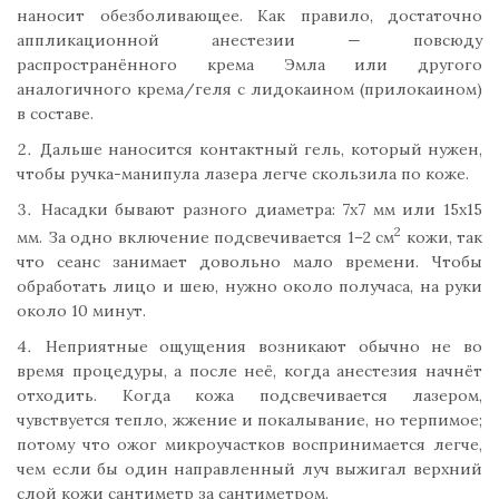
наносит обезболивающее. Как правило, достаточно
аппликационной анестезии — повсюду
распространённого крема Эмла или другого
аналогичного крема/геля с лидокаином (прилокаином)
в составе.
Дальше наносится контактный гель, который нужен,
чтобы ручка-манипула лазера легче скользила по коже.
Насадки бывают разного диаметра: 7х7 мм или 15х15
2
мм. За одно включение подсвечивается 1–2 см
кожи, так
что сеанс занимает довольно мало времени. Чтобы
обработать лицо и шею, нужно около получаса, на руки
около 10 минут.
Неприятные ощущения возникают обычно не во
время процедуры, а после неё, когда анестезия начнёт
отходить. Когда кожа подсвечивается лазером,
чувствуется тепло, жжение и покалывание, но терпимое;
потому что ожог микроучастков воспринимается легче,
чем если бы один направленный луч выжигал верхний
слой кожи сантиметр за сантиметром.