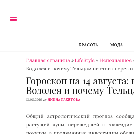
КРАСОТА
МОДА
Главная страница
»
LifeStyle
»
Непознанное
Водолея и почему Тельцам не стоит пережи
Гороскоп на 14 августа:
Водолея и почему Тельц
by
12.08.2019
ЯНИНА ПАКЕТОВА
Общий астрологический прогноз сообщае
растущей луны, перешедшей в созвездие
покупки, а продуманные инвестиции обещ