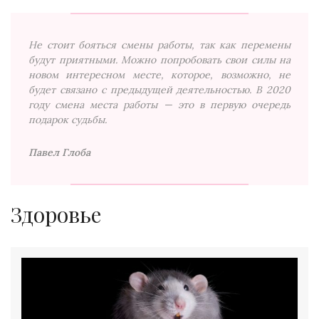
Не стоит бояться смены работы, так как перемены
будут приятными. Можно попробовать свои силы на
новом интересном месте, которое, возможно, не
будет связано с предыдущей деятельностью. В 2020
году смена места работы — это в первую очередь
подарок судьбы.
Павел Глоба
Здоровье