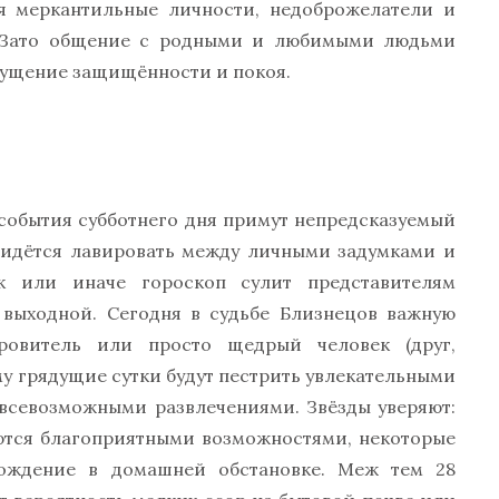
ся меркантильные личности, недоброжелатели и
о. Зато общение с родными и любимыми людьми
щущение защищённости и покоя.
 события субботнего дня примут непредсказуемый
ридётся лавировать между личными задумками и
к или иначе гороскоп сулит представителям
 выходной. Сегодня в судьбе Близнецов важную
ровитель или просто щедрый человек (друг,
му грядущие сутки будут пестрить увлекательными
 всевозможными развлечениями. Звёзды уверяют:
уются благоприятными возможностями, некоторые
вождение в домашней обстановке. Меж тем 28