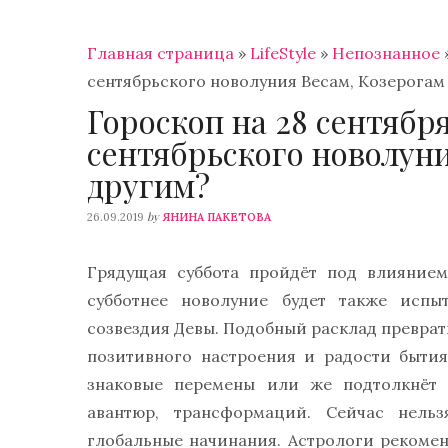
Главная страница
»
LifeStyle
»
Непознанное
сентябрьского новолуния Весам, Козерогам
Гороскоп на 28 сентября
сентябрьского новолуни
другим?
by
26.09.2019
ЯНИНА ПАКЕТОВА
Грядущая суббота пройдёт под влиянием
субботнее новолуние будет также испы
созвездия Девы. Подобный расклад преврат
позитивного настроения и радости быти
знаковые перемены или же подтолкнёт 
авантюр, трансформаций. Сейчас нель
глобальные начинания. Астрологи рекомен