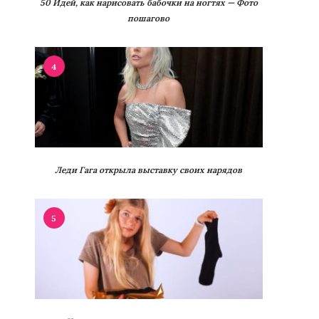
50 Идей, как нарисовать бабочки на ногтях — Фото
пошагово
4
Леди Гага открыла выставку своих нарядов
5