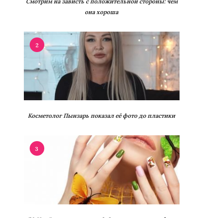
Смотрим на зависть с положительной стороны: чем
она хороша
2
Косметолог Пынзарь показал её фото до пластики
3