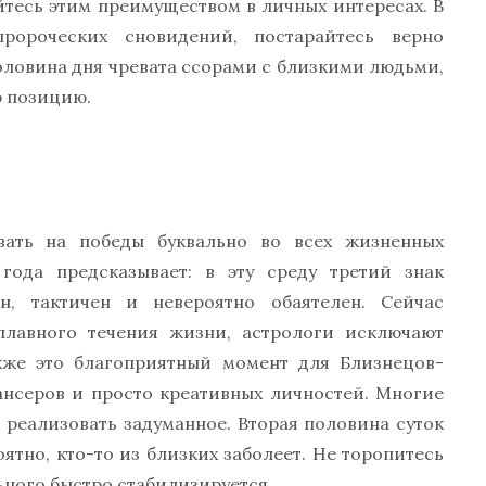
тесь этим преимуществом в личных интересах. В
пророческих сновидений, постарайтесь верно
оловина дня чревата ссорами с близкими людьми,
ю позицию.
вать на победы буквально во всех жизненных
 года предсказывает: в эту среду третий знак
н, тактичен и невероятно обаятелен. Сейчас
плавного течения жизни, астрологи исключают
акже это благоприятный момент для Близнецов-
ансеров и просто креативных личностей. Многие
 реализовать задуманное. Вторая половина суток
ятно, кто-то из близких заболеет. Не торопитесь
ьного быстро стабилизируется.