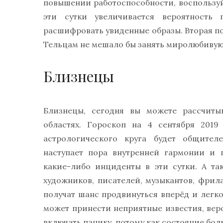
повышении работоспособности, воспользуй
эти сутки увеличивается вероятность 
расшифровать увиденные образы. Вторая п
Тельцам не мешало бы занять миролюбиву
Близнецы
Близнецы, сегодня вы можете рассчиты
областях. Гороскоп на 4 сентября 2019
астрологического круга будет общителе
наступает пора внутренней гармонии и 
какие-либо инциденты в эти сутки. А т
художников, писателей, музыкантов, фрил
получат шанс продвинуться вперёд и легко
может принести неприятные известия, веро
включать панику, потому как состояние бол