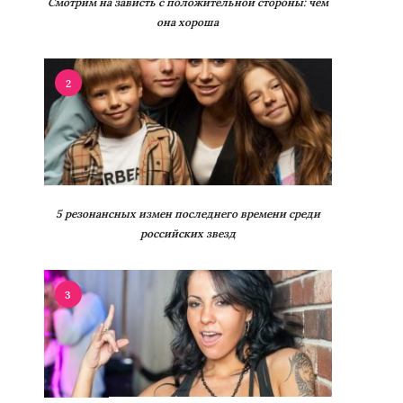
Смотрим на зависть с положительной стороны: чем
она хороша
2
5 резонансных измен последнего времени среди
российских звезд
3