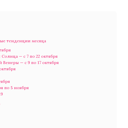
вые тенденции месяца
тября
Солнца — с 7 по 22 октября
Венеры — с 9 по 17 октября
 октября
тября
ря по 5 ноября
19
а