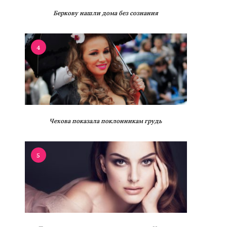
Беркову нашли дома без сознания
4
Чехова показала поклонникам грудь
5