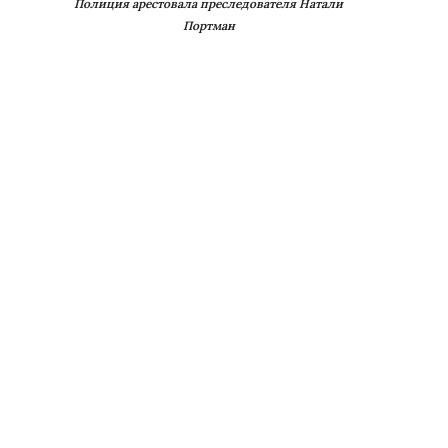
Полиция арестовала преследователя Натали
Портман