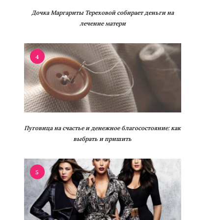
Дочка Маргариты Тереховой собирает деньги на
лечение матери
4
Пуговица на счастье и денежное благосостояние: как
выбрать и пришить
5