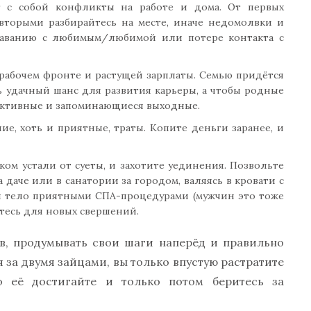
т с собой конфликты на работе и дома. От первых
 вторыми разбирайтесь на месте, иначе недомолвки и
ставанию с любимым/любимой или потере контакта с
 рабочем фронте и растущей зарплаты. Семью придётся
ть удачный шанс для развития карьеры, а чтобы родные
 активные и запоминающиеся выходные.
е, хоть и приятные, траты. Копите деньги заранее, и
ком устали от суеты, и захотите уединения. Позвольте
 даче или в санатории за городом, валяясь в кровати с
я тело приятными СПА-процедурами (мужчин это тоже
витесь для новых свершений.
ов, продумывать свои шаги наперёд и правильно
 за двумя зайцами, вы только впустую растратите
о её достигайте и только потом беритесь за