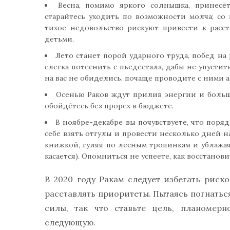
Весна, помимо яркого солнышка, принесё
старайтесь уходить по возможности молча; со
тихое недовольство рискуют привести к рас
детьми.
Лето станет порой ударного труда, побед на
слегка потеснить с пьедестала, дабы не упусти
на вас не обиделись, почаще проводите с ними
Осенью Раков ждут прилив энергии и больши
обойдётесь без прорех в бюджете.
В ноябре-декабре вы почувствуете, что поряд
себе взять отгулы и провести несколько дней на
книжкой, гуляя по лесным тропинкам и ублажа
касается). Опомниться не успеете, как восстано
В 2020 году Ракам следует избегать риск
расставлять приоритеты. Пытаясь погнаться
силы, так что ставьте цель, планомерн
следующую.