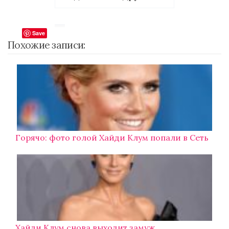
Save
Похожие записи:
Горячо: фото голой Хайди Клум попали в Сеть
Хайди Клум снова выходит замуж