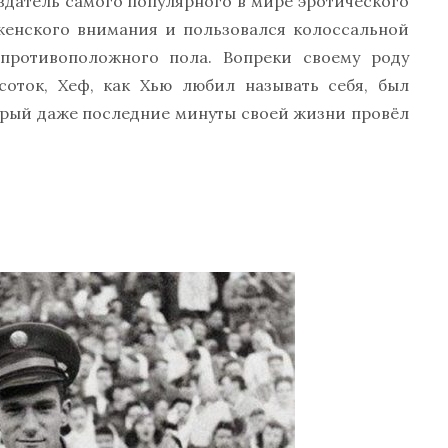
оздатель самого популярного в мире эротического
 женского внимания и пользовался колоссальной
противоположного пола. Вопреки своему роду
соток, Хеф, как Хью любил называть себя, был
орый даже последние минуты своей жизни провёл