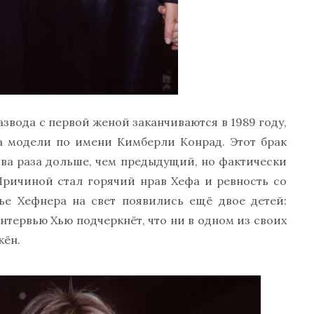
звода с первой женой заканчиваются в 1989 году,
а модели по имени Кимберли Конрад. Этот брак
два раза дольше, чем предыдущий, но фактически
 Причиной стал горячий нрав Хефа и ревность со
ье Хефнера на свет появились ещё двое детей:
нтервью Хью подчеркнёт, что ни в одном из своих
жён.