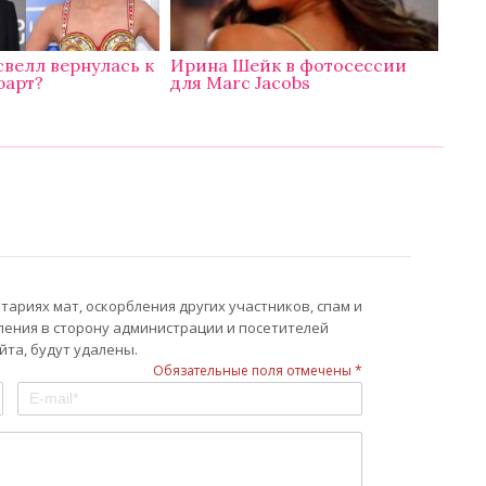
велл вернулась к
Ирина Шейк в фотосессии
юарт?
для Marc Jacobs
ариях мат, оскорбления других участников, спам и
ления в сторону администрации и посетителей
та, будут удалены.
Обязательные поля отмечены *