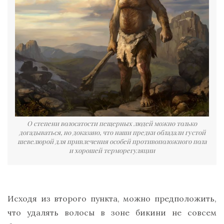
О степени волосатости пещерных людей можно только
догадываться, но доказано, что наши предки обладали густой
шевелюрой для привлечения особей противоположного пола
и хорошей терморегуляции
Исходя из второго пункта, можно предположить,
что удалять волосы в зоне бикини не совсем