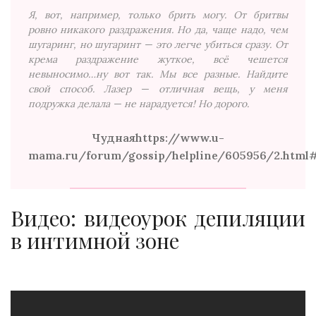
Я, вот, например, только брить могу. От бритвы
ровно никакого раздражения. Но да, чаще надо, чем
шугаринг, но шугаринт — это легче убиться сразу. От
крема раздражение жуткое, всё чешется
невыносимо…ну вот так. Мы все разные. Найдите
свой способ. Лазер — отличная вещь, у меня
подружка делала — не нарадуется! Но дорого.
Чудная
https://www.u-
mama.ru/forum/gossip/helpline/605956/2.html#
Видео: видеоурок депиляции
в интимной зоне