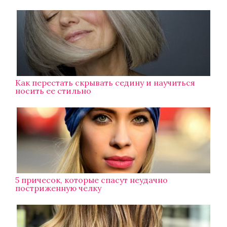
Как перестать скрывать седину и научиться
носить ее стильно
5 причесок, которые спасут неудачно
постриженную челку