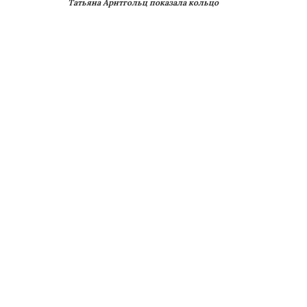
Татьяна Арнтгольц показала кольцо
ормы яблоко может достаться по наследству