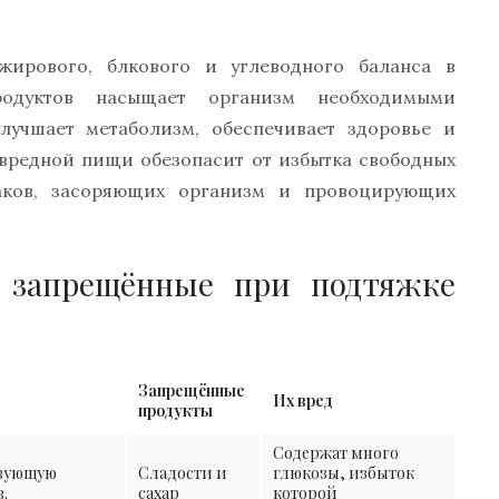
жирового, блкового и углеводного баланса в
родуктов насыщает организм необходимыми
учшает метаболизм, обеспечивает здоровье и
т вредной пищи обезопасит от избытка свободных
аков, засоряющих организм и провоцирующих
 запрещённые при подтяжке
Запрещённые
Их вред
продукты
Содержат много
твующую
Сладости и
глюкозы, избыток
.
сахар
которой