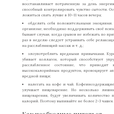
восстанавливает потраченную за день энерги
способный контролировать чувство сытости. Ос
ложиться спать лучше в 10–11 часов вечера;
обделять себя положительными эмоциями. 
организме, необходимо поддерживать своё псих
бывают случаи, когда срывов не избежать по при
раз в неделю следует устраивать себе релаксац
на расслабляющий массаж и т. д.;
злоупотреблять вредными привычками. Кур
убивает коллаген, который способствует уп
расслабленное состояние, что приводит
высококалорийным продуктом, провоцирует ап
вредной пищи;
налегать на кофе и чай. Кофеинсодержащие
улучшает пищеварение. Но несколько лишн
пищеварения, будут увеличивать количество
калорий. Поэтому выпивайте не более 2–3 чашек 
Как необходимо питаться