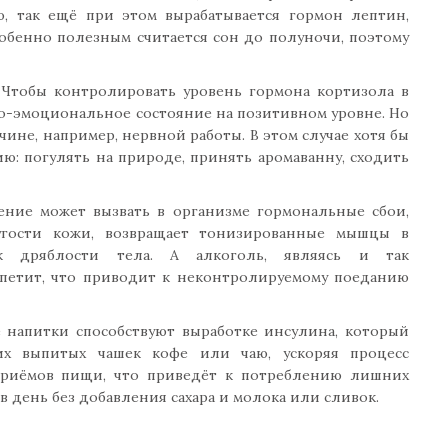
ю, так ещё при этом вырабатывается гормон лептин,
обенно полезным считается сон до полуночи, поэтому
Чтобы контролировать уровень гормона кортизола в
о-эмоциональное состояние на позитивном уровне. Но
чине, например, нервной работы. В этом случае хотя бы
ию: погулять на природе, принять аромаванну, сходить
ение может вызвать в организме гормональные сбои,
ругости кожи, возвращает тонизированные мышцы в
 к дряблости тела. А алкоголь, являясь и так
петит, что приводит к неконтролируемому поеданию
 напитки способствуют выработке инсулина, который
их выпитых чашек кофе или чаю, ускоряя процесс
 приёмов пищи, что приведёт к потреблению лишних
в день без добавления сахара и молока или сливок.