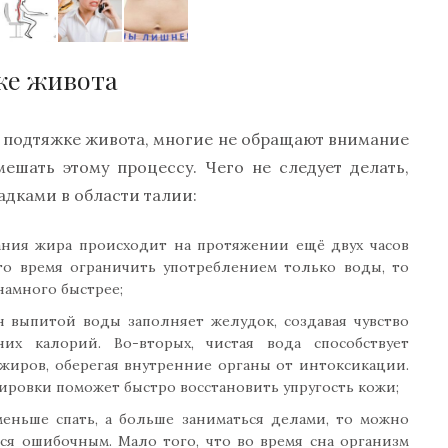
ке живота
х подтяжке живота, многие не обращают внимание
ешать этому процессу. Чего не следует делать,
адками в области талии:
гания жира происходит на протяжении ещё двух часов
то время ограничить употреблением только воды, то
амного быстрее;
ан выпитой воды заполняет желудок, создавая чувство
их калорий. Во-вторых, чистая вода способствует
иров, оберегая внутренние органы от интоксикации.
нировки поможет быстро восстановить упругость кожи;
меньше спать, а больше заниматься делами, то можно
ся ошибочным. Мало того, что во время сна организм