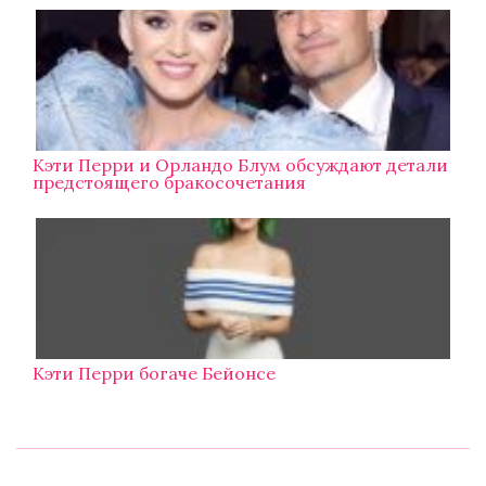
Кэти Перри и Орландо Блум обсуждают детали
предстоящего бракосочетания
Кэти Перри богаче Бейонсе