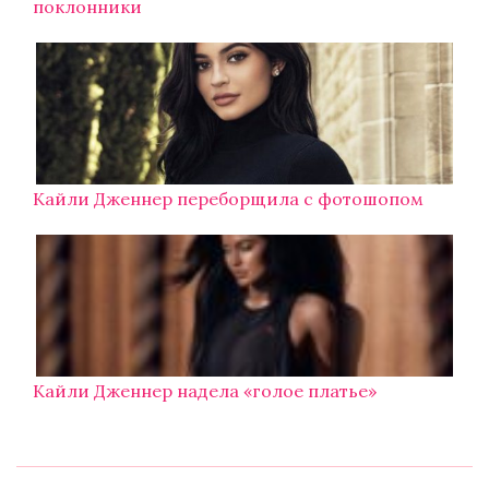
поклонники
Кайли Дженнер переборщила с фотошопом
Кайли Дженнер надела «голое платье»