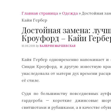
Главная страница
»
Одежда
»
Достойная зам
Кайи Гербер
Достойная замена: луч
Кроуфорд – Кайи Гербе
by
10.06.2019
ВАЛЕРИЯ МАРШЕВСКАЯ
Кайя Гербер одновременно напоминает и 
Синди Кроуфорд, и другую известную кр
унаследовала от матери дух времени расцве
её стиле.
Судя по большинству повседневных аутф
гардероба — короткие джинсовые шорт
свитшотами и рубашками, а в качестве обу