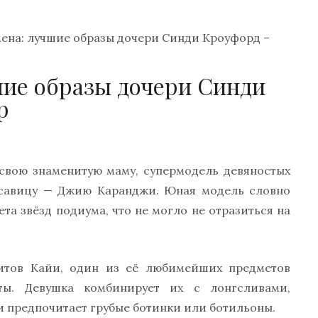
ена: лучшие образы дочери Синди Кроуфорд –
шие образы дочери Синди
р
свою знаменитую маму, супермодель девяностых
асавицу — Джию Каранджи. Юная модель словно
та звёзд подиума, что не могло не отразиться на
итов Кайи, один из её любимейших предметов
ы. Девушка комбинирует их с лонгсливами,
ви предпочитает грубые ботинки или ботильоны.