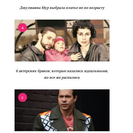
Джулианна Мур выбрала платье не по возрасту
4
6 актерских браков, которые казались идеальными,
но все же распались
5