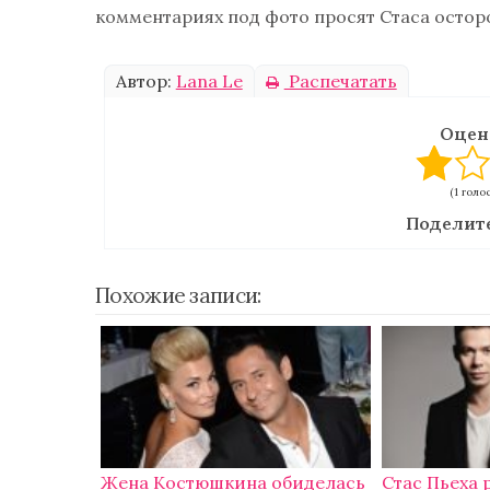
комментариях под фото просят Стаса остор
Автор:
Lana Le
Распечатать
Оцен
(1 голо
Поделите
Похожие записи:
Жена Костюшкина обиделась
Стас Пьеха 