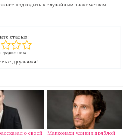
ожнее подходить к случайным знакомствам.
ите статью:
с, среднее: 1 из 5)
сь с друзьями!
рассказал о своей
Макконахи удивил дряблой