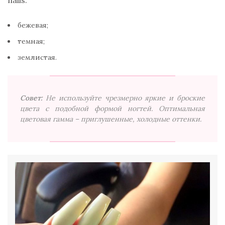
nails:
бежевая;
темная;
землистая.
Совет:
Не используйте чрезмерно яркие и броские
цвета с подобной формой ногтей. Оптимальная
цветовая гамма – приглушенные, холодные оттенки.