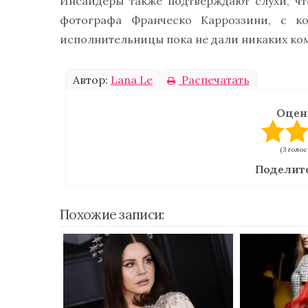
Инсайдеры также подтверждают слухи, чт
фотографа Франческо Карроззини, с ко
исполнительницы пока не дали никаких ко
Автор:
Lana Le
Распечатать
Оцен
(3 голос
Поделите
Похожие записи: