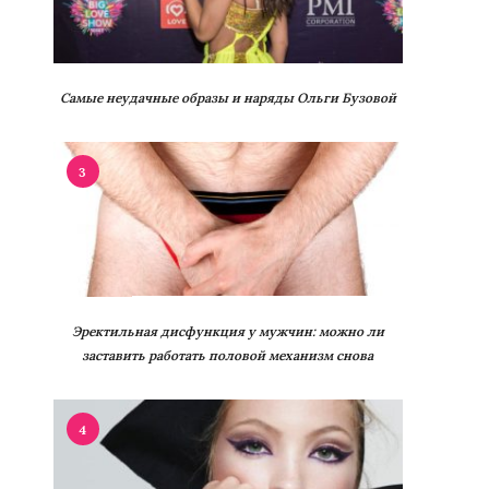
Самые неудачные образы и наряды Ольги Бузовой
3
Эректильная дисфункция у мужчин: можно ли
заставить работать половой механизм снова
4