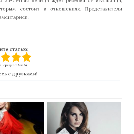
о 33-летняя певица ждет ребенка от итальянца,
торым состоит в отношениях. Представители
мментариев.
ите статью:
а, среднее: 5 из 5)
сь с друзьями!