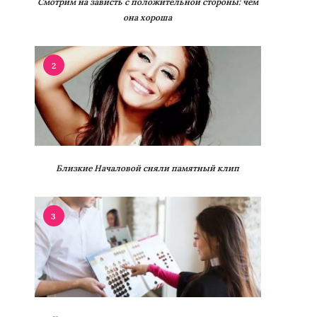
Смотрим на зависть с положительной стороны: чем
она хороша
2
Близкие Началовой сняли памятный клип
3