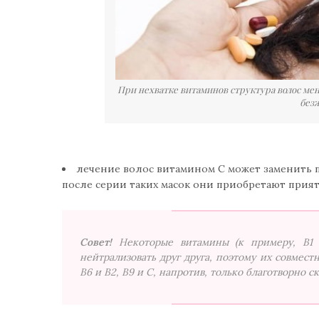
При нехватке витаминов структура волос мен
без
лечение волос витамином С может заменить 
после серии таких масок они приобретают прия
Совет!
Некоторые витамины (к примеру, В1 
нейтрализовать друг друга, поэтому их совмес
В6 и В2, В9 и С, напротив, только благотворно 