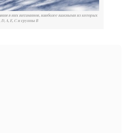
жания в них витаминов, наиболее важными из которых
D, А, Е, С и группы В