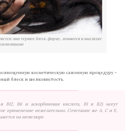
яется: они теряют блеск, форму, ломаются и выглядят
жизненными
полноценную косметическую салонную процедуру –
тный блеск и шелковистость.
и В12, В6 и аскорбиновая кислота, В1 и В2) могут
тное применение нежелательно. Сочетание же А, С и Е,
скажется на шевелюре.