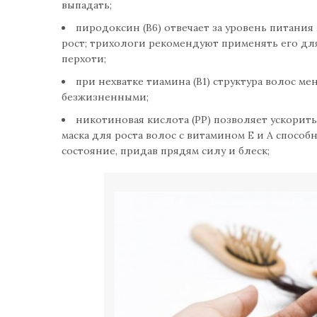
выпадать;
пиродоксин (В6) отвечает за уровень питания
рост; трихологи рекомендуют применять его д
перхоти;
при нехватке тиамина (В1) структура волос ме
безжизненными;
никотиновая кислота (РР) позволяет ускорить
маска для роста волос с витамином Е и А спосо
состояние, придав прядям силу и блеск;