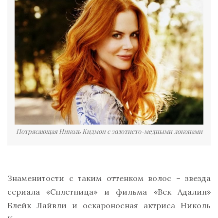
Потрясающая Николь Кидмон с золотисто-медными локонами
Знаменитости с таким оттенком волос – звезда
сериала «Сплетница» и фильма «Век Адалин»
Блейк Лайвли и оскароносная актриса Николь