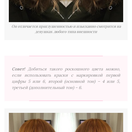
Он отличается приглушенностью и изысканно смотрится на
девушках любого типа внешности
Совет!
Добиться такого роскошного цвета можно,
если использовать краски с маркировкой первой
цифры 5 или 6, второй (основной тон) – 4 или 5,
третьей (дополнительный тон) – 6.