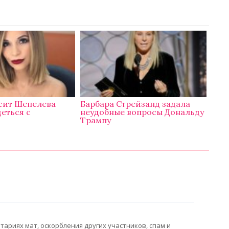
сит Шепелева
Барбара Стрейзанд задала
деться с
неудобные вопросы Дональду
Трампу
ариях мат, оскорбления других участников, спам и