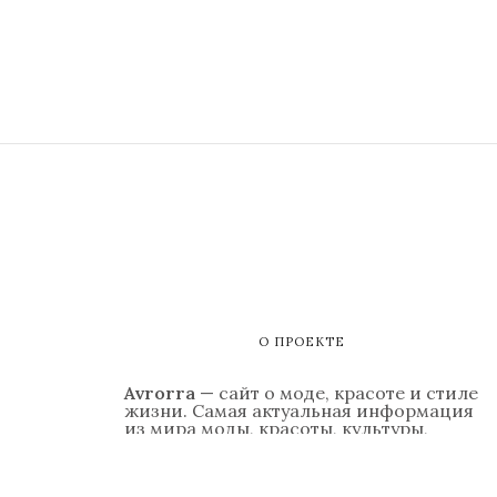
О ПРОЕКТЕ
Avrorra
— сайт о моде, красоте и стиле
жизни. Самая актуальная информация
из мира моды, красоты, культуры,
светской жизни, гастрономии,
путешествий, а также — психология
отношений, обзоры модных гаджетов.