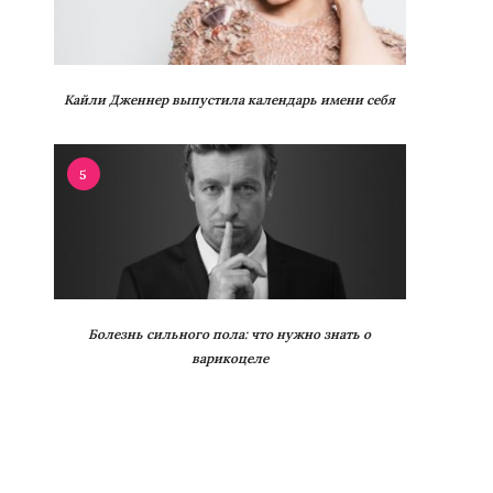
Кайли Дженнер выпустила календарь имени себя
5
Болезнь сильного пола: что нужно знать о
варикоцеле