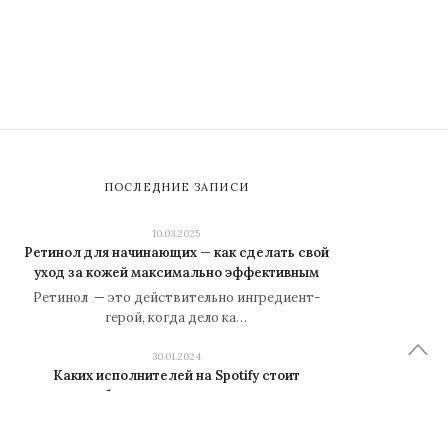
ПОСЛЕДНИЕ ЗАПИСИ
10.03.2025
Ретинол для начинающих — как сделать свой
уход за кожей максимально эффективным
Ретинол — это действительно ингредиент-
герой, когда дело ка…
30.01.2024
Каких исполнителей на Spotify стоит
обязательно послушать
Автор: iarriba Распечатать Оцените статью:
54321 (33 голоса,…