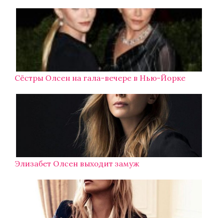
Сёстры Олсен на гала-вечере в Нью-Йорке
Элизабет Олсен выходит замуж