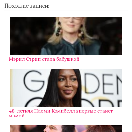
Похожие записи:
Мэрил Стрип стала бабушкой
48-летняя Наоми Кэмпбелл впервые станет
мамой