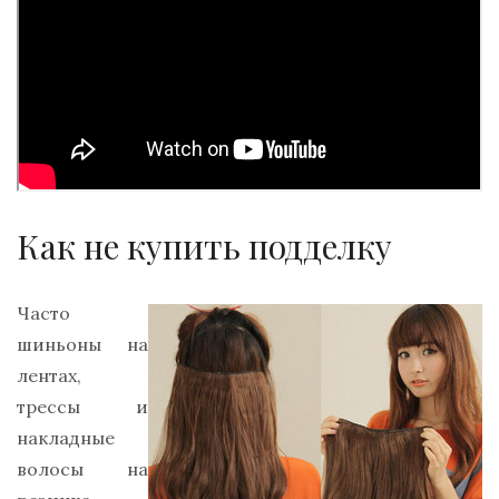
Как не купить подделку
Часто
шиньоны на
лентах,
трессы и
накладные
волосы на