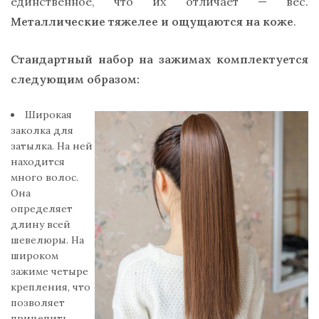
единственное, что их отличает — вес.
Металлические тяжелее и ощущаются на коже
.
Стандартный набор на зажимах комплектуется
следующим образом:
Широкая
заколка для
затылка. На ней
находится
много волос.
Она
определяет
длину всей
шевелюры. На
широком
зажиме четыре
крепления, что
позволяет
прицепить