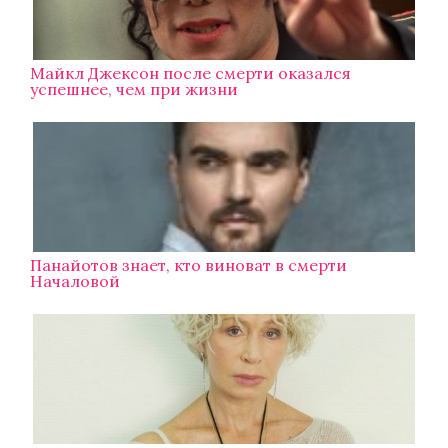
Майкл Джексон после смерти оказался
успешнее, чем при жизни
Панайотов знает, кто виноват в смерти
Началовой