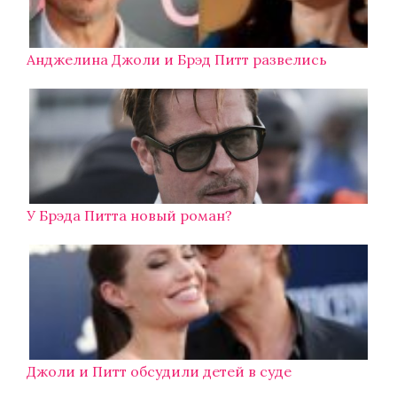
Анджелина Джоли и Брэд Питт развелись
У Брэда Питта новый роман?
Джоли и Питт обсудили детей в суде