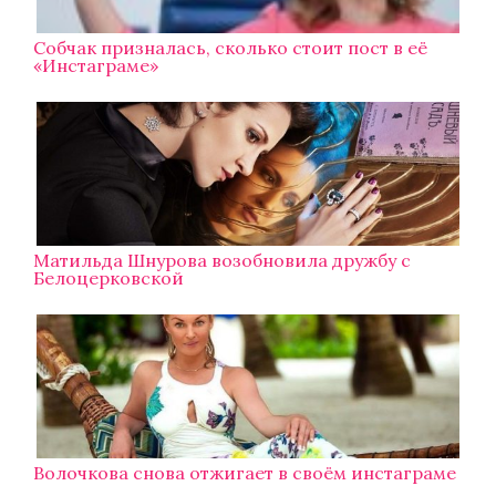
Собчак призналась, сколько стоит пост в её
«Инстаграме»
Матильда Шнурова возобновила дружбу с
Белоцерковской
Волочкова снова отжигает в своём инстаграме